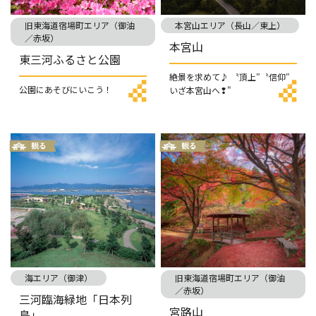
旧東海道宿場町エリア（御油
本宮山エリア（長山／東上）
／赤坂）
本宮山
東三河ふるさと公園
絶景を求めて♪ 〝頂上″〝信仰″
公園にあそびにいこう！
いざ本宮山へ❢"
海エリア（御津）
旧東海道宿場町エリア（御油
／赤坂）
三河臨海緑地「日本列
宮路山
島」