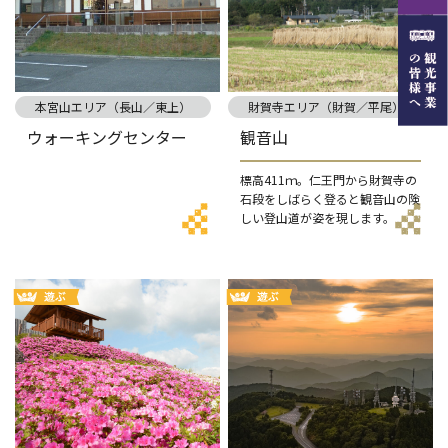
本宮山エリア（長山／東上）
財賀寺エリア（財賀／平尾）
ウォーキングセンター
観音山
標高411ｍ。仁王門から財賀寺の
石段をしばらく登ると観音山の険
しい登山道が姿を現します。