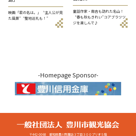
童話作家・南吉も訪れた名山！
映画「君の名は。」〝主人公が見
〝春も秋もきれい″コアブラツツ
た風景″〝聖地巡礼も！″
ジを楽しんで♪
-Homepage Sponsor-
〒442-0068 愛知県豊川市諏訪３丁目３００プリオ５階