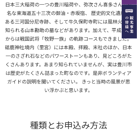
日本三大稲荷の一つの豊川稲荷や、弥次さん喜多さんで有
名な東海道五十三次の御油・赤坂宿、 歴史的文化遺産で
ある三河国分尼寺跡、そして牛久保町寺町には風林火山で
知られる山本勘助の墓などがあります。加えて、平成29年
からは戦国武将「牧野一族」の軌跡コースもできました。
砥鹿神社境内（里宮）には本殿、拝殿、末社のほか、日本
一のさざれ石などのパワーストーンもあり、見どころがた
くさんあります。あまり知られていませんが、実は豊川市
は歴史がたくさん詰まった町なのです。是非ボランティア
ガイドの説明を聞いてください。 きっと当時の風景が思
い浮かぶと思います。
種類とお申込み方法