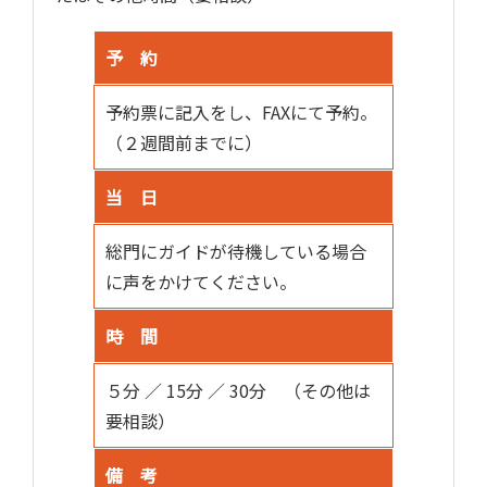
予 約
予約票に記入をし、FAXにて予約。
（２週間前までに）
当 日
総門にガイドが待機している場合
に声をかけてください。
時 間
５分 ／ 15分 ／ 30分 （その他は
要相談）
備 考