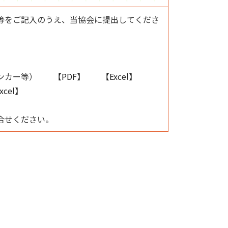
等をご記入のうえ、当協会に提出してくださ
ッチンカー等）
【PDF】
【Excel】
xcel】
合せください。