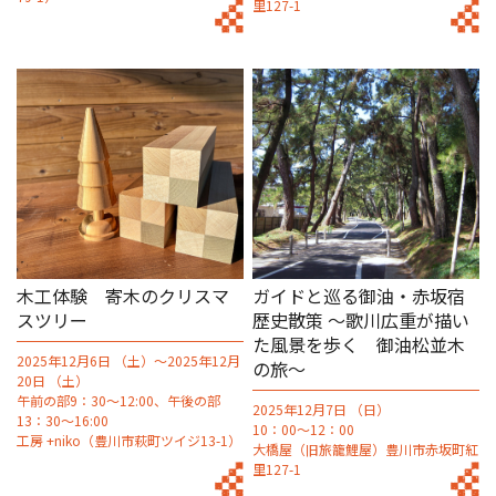
里127-1
木工体験 寄木のクリスマ
ガイドと巡る御油・赤坂宿
スツリー
歴史散策 〜歌川広重が描い
た風景を歩く 御油松並木
2025年12月6日 （土）～2025年12月
の旅〜
20日 （土）
午前の部9：30～12:00、午後の部
2025年12月7日 （日）
13：30～16:00
10：00～12：00
工房 +niko（豊川市萩町ツイジ13-1）
大橋屋（旧旅籠鯉屋）豊川市赤坂町紅
里127-1