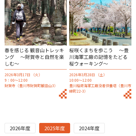
春を感じる 観音山トレッキ
桜咲くまちを歩こう ～豊
ング ～財賀寺と自然を楽
川海軍工廠の記憶をたどる
しむ～
桜ウォーキング～
2026年3月17日 （火）
2026年3月28日 （土）
9：00～12:00
10:00～12:00
財賀寺（豊川市財賀町観音山3）
豊川稲荷海軍工廠没者供養塔（豊川市
緑町22-3）
2026年度
2025年度
2024年度