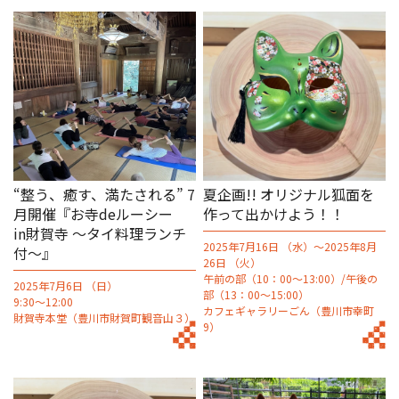
“整う、癒す、満たされる” 7
夏企画!! オリジナル狐面を
月開催『お寺deルーシー
作って出かけよう！！
in財賀寺 〜タイ料理ランチ
2025年7月16日 （水）～2025年8月
付～』
26日 （火）
午前の部（10：00～13:00）/午後の
2025年7月6日 （日）
部（13：00～15:00）
9:30〜12:00
カフェギャラリーごん（豊川市幸町
財賀寺本堂（豊川市財賀町観音山３）
9）