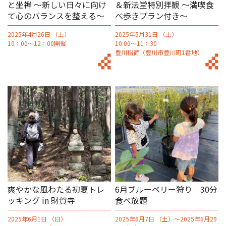
と坐禅 ～新しい日々に向け
＆新法堂特別拝観 ～満喫食
て心のバランスを整える～
べ歩きプラン付き～
2025年4月26日 （土）
2025年5月31日 （土）
10：00～12：00開催
10:00～11：30
豊川稲荷（豊川市豊川町1番地）
爽やかな風わたる初夏トレ
6月ブルーベリー狩り 30分
ッキング in 財賀寺
食べ放題
2025年6月1日 （日）
2025年6月7日 （土）～2025年6月29