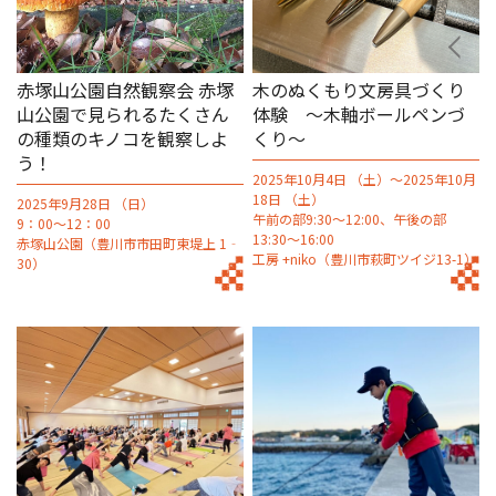
赤塚山公園自然観察会 赤塚
木のぬくもり文房具づくり
山公園で見られるたくさん
体験 ～木軸ボールペンづ
の種類のキノコを観察しよ
くり～
う！
2025年10月4日 （土）～2025年10月
18日 （土）
2025年9月28日 （日）
午前の部9:30～12:00、午後の部
9：00～12：00
13:30～16:00
赤塚山公園（豊川市市田町東堤上 1‐
工房 +niko（豊川市萩町ツイジ13-1）
30）