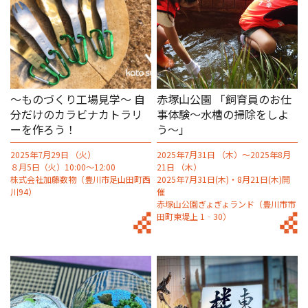
～ものづくり工場見学～ 自
赤塚山公園 「飼育員のお仕
分だけのカラビナカトラリ
事体験～水槽の掃除をしよ
ーを作ろう！
う～」
2025年7月29日 （火）
2025年7月31日 （木）～2025年8月
８月5日（火）10:00～12:00
21日 （木）
株式会社加藤数物（豊川市足山田町西
2025年7月31日(木)・8月21日(木)開
川94）
催
赤塚山公園ぎょぎょランド（豊川市市
田町東堤上 1‐30）