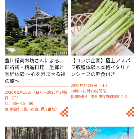
豊川稲荷お坊さんによる、
【コラボ企画】極上アスパ
御祈祷・精進料理 坐禅と
ラ収穫体験×本格イタリア
写経体験 ～心を澄ませる禅
ンシェフの軽食付き
の旅～
2026年2月28日 （土）
10時～11時10分開催
2026年2月15日 （日）～2026年3月8
裕膳FARM（豊川市牧野町郷中２３）
日 （日）
11：30～15：00
豊川稲荷（豊川市豊川町1番地）