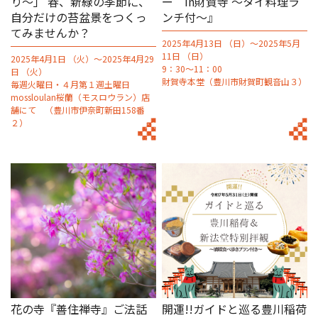
り〜」 春、新緑の季節に、
ー in財賀寺 〜タイ料理ラ
自分だけの苔盆景をつくっ
ンチ付～』
てみませんか？
2025年4月13日 （日）～2025年5月
11日 （日）
2025年4月1日 （火）～2025年4月29
9：30～11：00
日 （火）
財賀寺本堂（豊川市財賀町観音山３）
毎週火曜日・４月第１週土曜日
mossloulan桜蘭（モスロウラン）店
舗にて （豊川市伊奈町新田158番
２）
花の寺『善住禅寺』ご法話
開運!!ガイドと巡る豊川稲荷