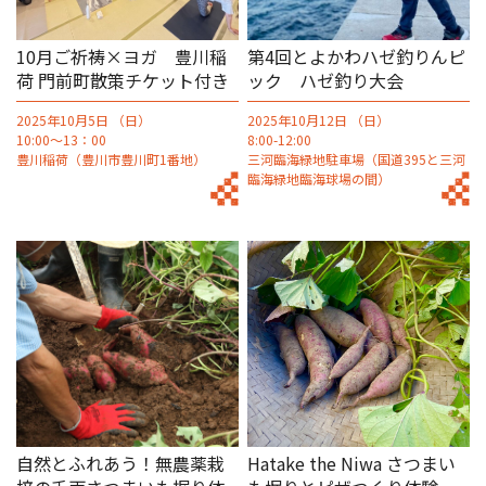
10月ご祈祷×ヨガ 豊川稲
第4回とよかわハゼ釣りんピ
荷 門前町散策チケット付き
ック ハゼ釣り大会
2025年10月5日 （日）
2025年10月12日 （日）
10:00～13：00
8:00-12:00
豊川稲荷（豊川市豊川町1番地）
三河臨海緑地駐車場（国道395と三河
臨海緑地臨海球場の間）
自然とふれあう！無農薬栽
Hatake the Niwa さつまい