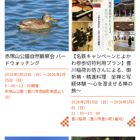
赤塚山公園自然観察会 バー
【名鉄キャンペーンとよか
ドウォッチング
わ参歩切符利用プラン】豊
川稲荷お坊さんによる、御
2026年1月18日 （日）～2026年1月
祈祷・精進料理 坐禅と写
25日 （日）
経体験 ～心を澄ませる禅の
9：00～12：00開催
旅～
赤塚山公園（豊川市市田町東堤上 1‐
30）
2026年2月15日 （日）～2026年3月8
日 （日）
11：30～15：00
豊川稲荷（豊川市豊川町1番地）