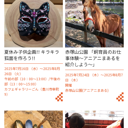
夏休み子供企画!! キラキラ
赤塚山公園 「飼育員のお仕
狐面を作ろう!!
事体験～アニアニまあるを
紹介しよう～」
2025年7月16日 （水）～2025年8月
26日 （火）
2025年7月24日 （木）～2025年8月7
午前の部（10：00～13:00）/午後の
日 （木）
部（13：00～15:00）
開催
カフェギャラリーごん（豊川市幸町
赤塚山公園(アニアニまある)
9）