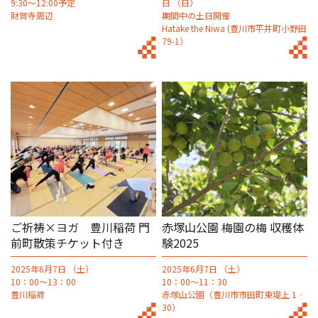
9:30～12:00予定
日 （日）
財賀寺周辺
期間中の土日開催
Hatake the Niwa (豊川市平井町小野田
79-1）
ご祈祷×ヨガ 豊川稲荷 門
赤塚山公園 梅園の梅 収穫体
前町散策チケット付き
験2025
2025年6月7日 （土）
2025年6月7日 （土）
10：00～13：00
10：00～11：30
豊川稲荷
赤塚山公園（豊川市市田町東堤上 1‐
30）