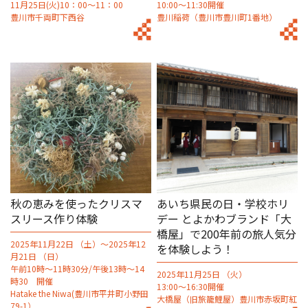
11月25日(火)10：00～11：00
10:00～11:30開催
豊川市千両町下西谷
豊川稲荷（豊川市豊川町1番地）
秋の恵みを使ったクリスマ
あいち県民の日・学校ホリ
スリース作り体験
デー とよかわブランド「大
橋屋」で200年前の旅人気分
2025年11月22日 （土）～2025年12
を体験しよう！
月21日 （日）
午前10時～11時30分/午後13時～14
2025年11月25日 （火）
時30 開催
13:00～16:30開催
Hatake the Niwa(豊川市平井町小野田
大橋屋（旧旅籠鯉屋）豊川市赤坂町紅
79-1）