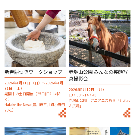
新春餅つきワークショップ
赤塚山公園 みんなの笑顔写
真撮影会
2026年1月11日 （日）～2026年1月
31日 （土）
2026年1月12日 （月）
期間中の土日開催（25日(日）は除
13：30～14：45
く）
赤塚山公園 アニアニまある「もふも
Hatake the Niwa(豊川市平井町小野田
ふ広場」
79-1）