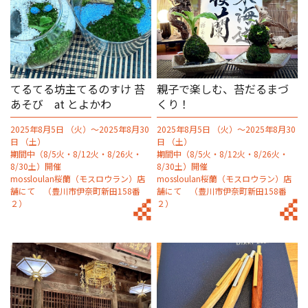
てるてる坊主てるのすけ 苔
親⼦で楽しむ、苔だるまづ
あそび at とよかわ
くり！
2025年8月5日 （火）～2025年8月30
2025年8月5日 （火）～2025年8月30
日 （土）
日 （土）
期間中（8/5火・8/12火・8/26火・
期間中（8/5火・8/12火・8/26火・
8/30土）開催
8/30土）開催
mossloulan桜蘭（モスロウラン）店
mossloulan桜蘭（モスロウラン）店
舗にて （豊川市伊奈町新田158番
舗にて （豊川市伊奈町新田158番
２）
２）