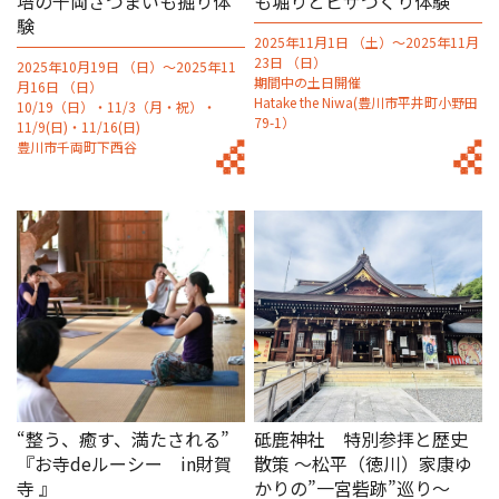
培の千両さつまいも掘り体
も堀りとピザつくり体験
験
2025年11月1日 （土）～2025年11月
23日 （日）
2025年10月19日 （日）～2025年11
期間中の土日開催
月16日 （日）
Hatake the Niwa(豊川市平井町小野田
10/19（日）・11/3（月・祝）・
79-1）
11/9(日)・11/16(日)
豊川市千両町下西谷
“整う、癒す、満たされる”
砥鹿神社 特別参拝と歴史
『お寺deルーシー in財賀
散策 ～松平（徳川）家康ゆ
寺 』
かりの”一宮砦跡”巡り～