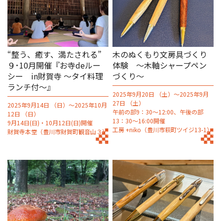
“整う、癒す、満たされる”
木のぬくもり文房具づくり
９･10月開催『お寺deルー
体験 ～木軸シャープペン
シー in財賀寺 〜タイ料理
づくり～
ランチ付～』
2025年9月20日 （土）～2025年9月
27日 （土）
2025年9月14日 （日）～2025年10月
午前の部9：30～12:00、午後の部
12日 （日）
13：30～16:00開催
9月14日(日)・10月12日(日)開催
工房 +niko（豊川市萩町ツイジ13-1）
財賀寺本堂（豊川市財賀町観音山３）