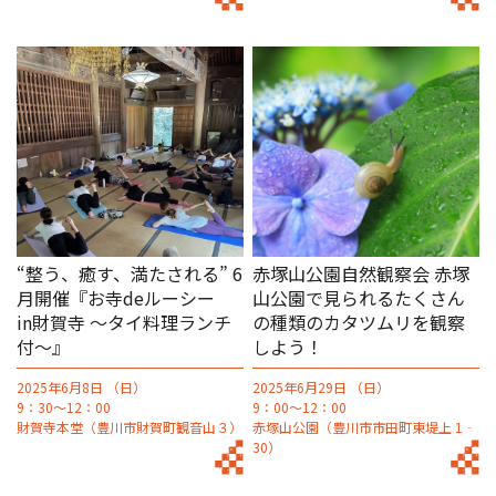
“整う、癒す、満たされる” 6
赤塚山公園自然観察会 赤塚
月開催『お寺deルーシー
山公園で見られるたくさん
in財賀寺 〜タイ料理ランチ
の種類のカタツムリを観察
付～』
しよう！
2025年6月8日 （日）
2025年6月29日 （日）
9：30～12：00
9：00～12：00
財賀寺本堂（豊川市財賀町観音山３）
赤塚山公園（豊川市市田町東堤上 1‐
30）