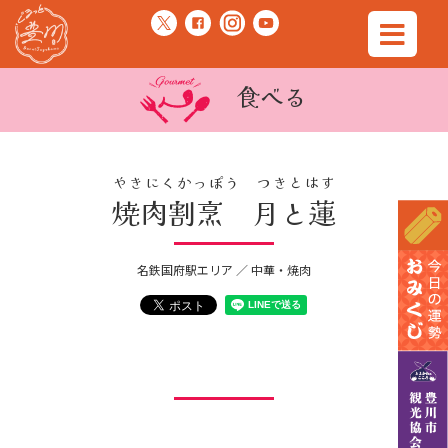
食べる
やきにくかっぽう つきとはす
焼肉割烹 月と蓮
名鉄国府駅エリア ／ 中華・焼肉