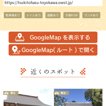
https://tsukitohasu-toyokawa.owst.jp/
駐車場あり
トイレあり
座敷あり
子連れOK
ランチあり