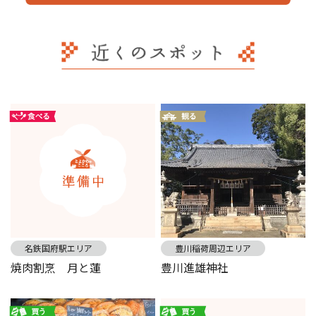
名鉄国府駅エリア
豊川稲荷周辺エリア
焼肉割烹 月と蓮
豊川進雄神社