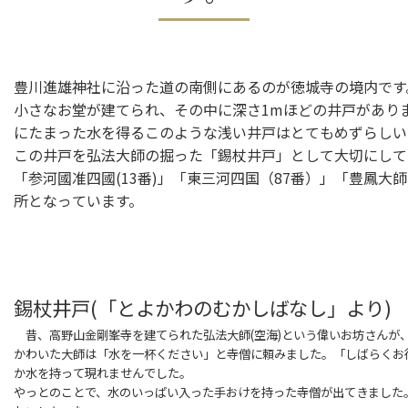
豊川進雄神社に沿った道の南側にあるのが徳城寺の境内です
小さなお堂が建てられ、その中に深さ1mほどの井戸があり
にたまった水を得るこのような浅い井戸はとてもめずらしい
この井戸を弘法大師の掘った「錫杖井戸」として大切にして
「参河國准四國(13番)」「東三河四国（87番）」「豊鳳大師
所となっています。
錫杖井戸(「とよかわのむかしばなし」より)
昔、高野山金剛峯寺を建てられた弘法大師(空海)という偉いお坊さんが
かわいた大師は「水を一杯ください」と寺僧に頼みました。「しばらくお
か水を持って現れませんでした。
やっとのことで、水のいっぱい入った手おけを持った寺僧が出てきました