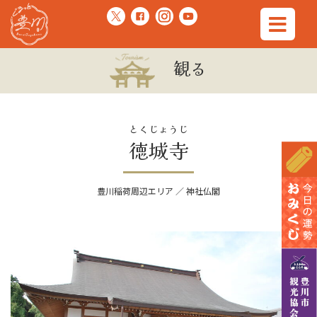
観る
とくじょうじ
徳城寺
豊川稲荷周辺エリア ／ 神社仏閣