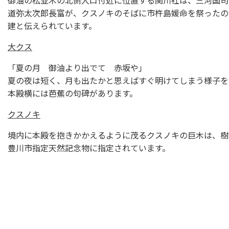
御油の松並木の北側入口付近に位置する関川社は、三河国司
道弥太次郎長富が、クスノキのそばに市杵島媛命を祭ったのが
建と伝えられています。
大クス
「夏の月 御油より出でて 赤坂や」
夏の夜は短く、月も出たかと思えばすぐ明けてしまう様子を
本殿横には芭蕉の句碑があります。
クスノキ
境内に本殿を抱きかかえるように茂るクスノキの巨木は、樹
豊川市指定天然記念物に指定されています。