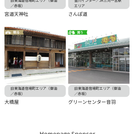
旧東海道宿場町エリア（御油
豊川インター／JR三河一宮駅
／赤坂）
エリア
宮道天神社
さんぽ道
旧東海道宿場町エリア（御油
旧東海道宿場町エリア（御油
／赤坂）
／赤坂）
大橋屋
グリーンセンター音羽
-Homepage Sponsor-