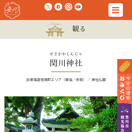
観る
せきかわじんじゃ
関川神社
旧東海道宿場町エリア（御油／赤坂） ／ 神社仏閣