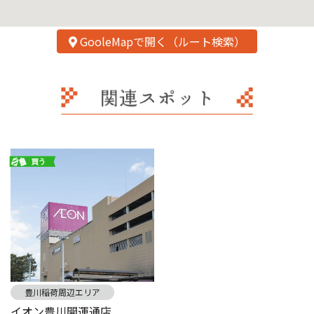
GooleMapで開く（ルート検索）
豊川稲荷周辺エリア
イオン豊川開運通店