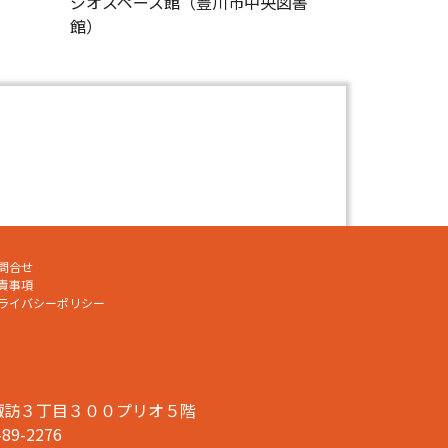
ジオスペース館（豊川市中央図書
館）
問合せ
責事項
ライバシーポリシー
川市諏訪３丁目３００プリオ５階
-89-2276