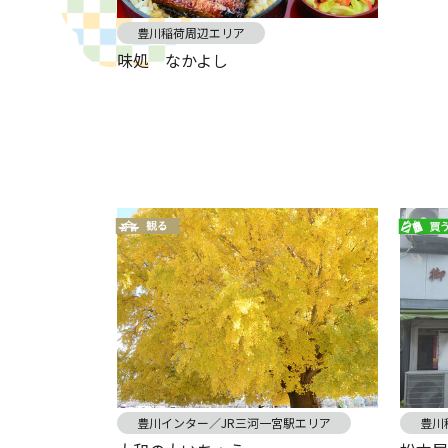
豊川稲荷周辺エリア
味処 なかよし
豊川インター／JR三河一宮駅エリア
豊川