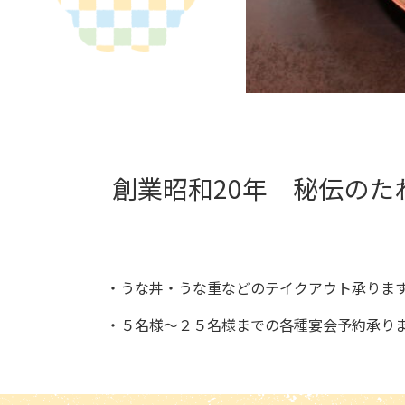
創業昭和20年 秘伝の
・うな丼・うな重などのテイクアウト承りま
・５名様～２５名様までの各種宴会予約承り