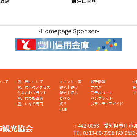
屋支店
御津山園地
-Homepage Sponsor-
ついて
豊川市について
イベント・祭
最新情報
お
豊川市へのアクセス
観光｜観る
ブログ
免
とよかわブランド
観光｜遊ぶ
モデルコース
プ
豊川市の動画集
食べる
パンフレット
豊川いなり寿司
買う
ボランティアガイド
宿泊
〒442-0068 愛知県豊
TEL 0533-89-2206
FAX 0533