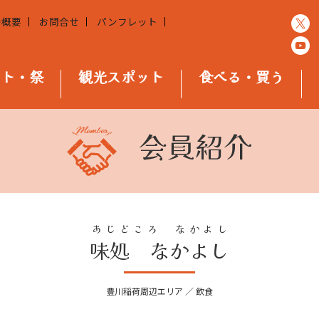
会概要
お問合せ
パンフレット
ント・祭
観光スポット
食べる・買う
会員紹介
あじどころ なかよし
味処 なかよし
豊川稲荷周辺エリア ／ 飲食