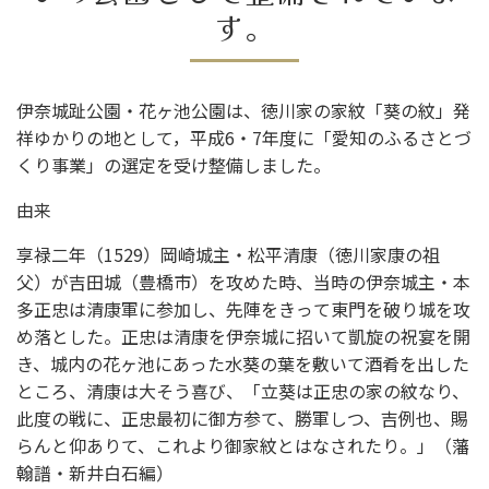
す。
伊奈城趾公園・花ヶ池公園は、徳川家の家紋「葵の紋」発
祥ゆかりの地として，平成
6
・
7
年度に「愛知のふるさとづ
くり事業」の選定を受け整備しました。
由来
享禄二年（
1529
）岡崎城主・松平清康（徳川家康の祖
父）が吉田城（豊橋市）を攻めた時、当時の伊奈城主・本
多正忠は清康軍に参加し、先陣をきって東門を破り城を攻
め落とした。正忠は清康を伊奈城に招いて凱旋の祝宴を開
き、城内の花ヶ池にあった水葵の葉を敷いて酒肴を出した
ところ、清康は大そう喜び、「立葵は正忠の家の紋なり、
此度の戦に、正忠最初に御方参て、勝軍しつ、吉例也、賜
らんと仰ありて、これより御家紋とはなされたり。」（藩
翰譜・新井白石編）