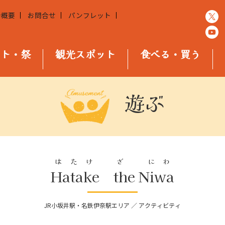
会概要
お問合せ
パンフレット
ント・祭
観光スポット
食べる・買う
遊ぶ
はたけ ざ にわ
Hatake the Niwa
JR小坂井駅・名鉄伊奈駅エリア ／ アクティビティ