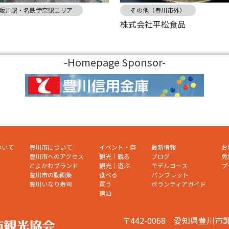
小坂井駅・名鉄伊奈駅エリア
その他（豊川市外）
見
株式会社平松食品
-Homepage Sponsor-
ついて
豊川市について
イベント・祭
最新情報
お
豊川市へのアクセス
観光｜観る
ブログ
免
とよかわブランド
観光｜遊ぶ
モデルコース
プ
豊川市の動画集
食べる
パンフレット
豊川いなり寿司
買う
ボランティアガイド
宿泊
〒442-0068 愛知県豊