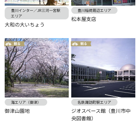
豊川インター／JR三河一宮駅
豊川稲荷周辺エリア
エリア
松本屋支店
大和の大いちょう
海エリア（御津）
名鉄諏訪町駅エリア
御津山園地
ジオスペース館（豊川市中
央図書館）