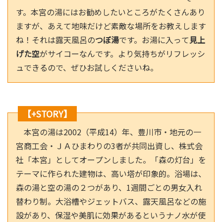
す。本宮の湯にはお勧めしたいところがたくさんあり
ますが、あえて地味だけど素敵な場所をお教えします
ね！それは露天風呂の
つぼ湯
です。お湯に入って
見上
げた空
がサイコーなんです。より気持ちがリフレッシ
ュできるので、ぜひお試しくださいね。
【+STORY】
本宮の湯は2002（平成14）年、豊川市・地元の一
宮商工会・ＪＡひまわりの3者が共同出資し、株式会
社「本宮」としてオープンしました。「森の灯台」を
テーマに作られた建物は、高い塔が印象的。浴場は、
森の湯と空の湯の２つがあり、1週間ごとの男女入れ
替わり制。大浴槽やジェットバス、露天風呂などの施
設があり、保湿や美肌に効果があるというナノ水が使