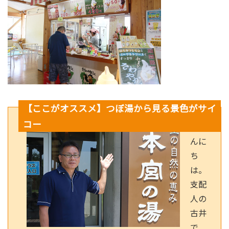
【ここがオススメ】つぼ湯から見る景色がサイ
コー
こ
んに
ち
は。
支配
人の
古井
で