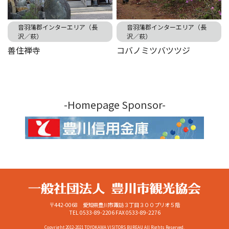
音羽蒲郡インターエリア（長
音羽蒲郡インターエリア（長
沢／萩）
沢／萩）
善住禅寺
コバノミツバツツジ
-Homepage Sponsor-
〒442-0068 愛知県豊川市諏訪３丁目３００プリオ５階
TEL 0533-89-2206
FAX 0533-89-2276
Copyright 2012-2021 TOYOKAWA VISITORS BUREAU All Rights Reserved.