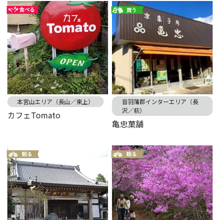
本宮山エリア（長山／東上）
音羽蒲郡インターエリア（長
沢／萩）
カフェTomato
亀忠菓舗