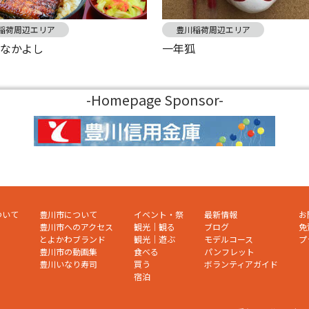
稲荷周辺エリア
豊川稲荷周辺エリア
なかよし
一年狐
-Homepage Sponsor-
ついて
豊川市について
イベント・祭
最新情報
お
豊川市へのアクセス
観光｜観る
ブログ
免
とよかわブランド
観光｜遊ぶ
モデルコース
プ
豊川市の動画集
食べる
パンフレット
豊川いなり寿司
買う
ボランティアガイド
宿泊