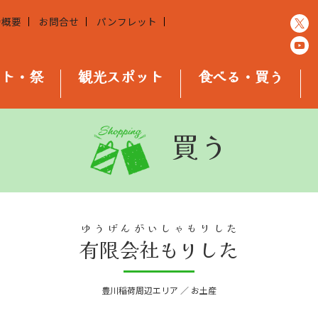
会概要
お問合せ
パンフレット
ント・祭
観光スポット
食べる・買う
買う
ゆうげんがいしゃもりした
有限会社もりした
豊川稲荷周辺エリア ／ お土産