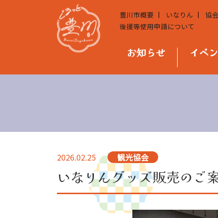
豊川市概要
いなりん
協
後援等使用申請について
お知らせ
イベ
2026.02.25
観光協会
いなりんグッズ販売のご