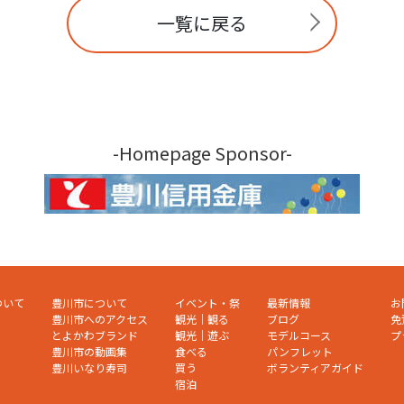
一覧に戻る
-Homepage Sponsor-
ついて
豊川市について
イベント・祭
最新情報
お
豊川市へのアクセス
観光｜観る
ブログ
免
とよかわブランド
観光｜遊ぶ
モデルコース
プ
豊川市の動画集
食べる
パンフレット
豊川いなり寿司
買う
ボランティアガイド
宿泊