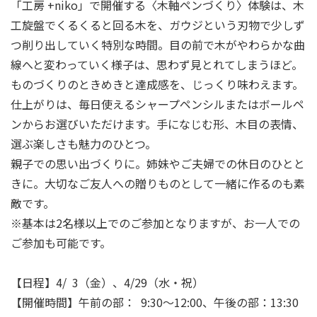
「工房 +niko」で開催する〈木軸ペンづくり〉体験は、木
工旋盤でくるくると回る木を、ガウジという刃物で少しず
つ削り出していく特別な時間。目の前で木がやわらかな曲
線へと変わっていく様子は、思わず見とれてしまうほど。
ものづくりのときめきと達成感を、じっくり味わえます。
仕上がりは、毎日使えるシャープペンシルまたはボールペ
ンからお選びいただけます。手になじむ形、木目の表情、
選ぶ楽しさも魅力のひとつ。
親子での思い出づくりに。姉妹やご夫婦での休日のひとと
きに。大切なご友人への贈りものとして一緒に作るのも素
敵です。
※基本は2名様以上でのご参加となりますが、お一人での
ご参加も可能です。
【日程】4/ 3（金）、4/29（水・祝）
【開催時間】午前の部： 9:30～12:00、午後の部：13:30