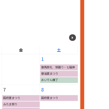
金
土
1
御馬祭礼 笹踊り・七福神
踊り
御油夏まつり
おいでん横丁
7
8
国府夏まつり
国府夏まつり
みたま祭り