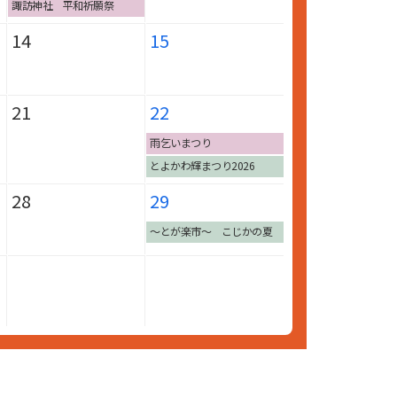
諏訪神社 平和祈願祭
14
15
21
22
雨乞いまつり
とよかわ輝まつり2026
28
29
～とが楽市～ こじかの夏
休み