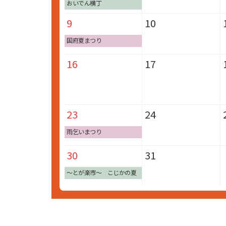
おいでん横丁
9
10
国府夏まつり
16
17
23
24
雨乞いまつり
30
31
～とが楽市～ こじかの夏
休み