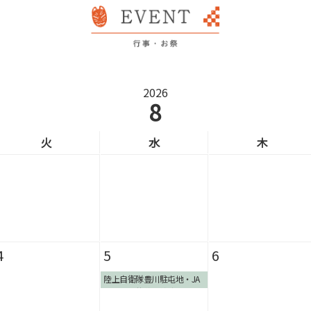
2026
8
火
水
木
4
5
6
陸上自衛隊豊川駐屯地・JA
ひまわり共催 納涼夏まつ
り