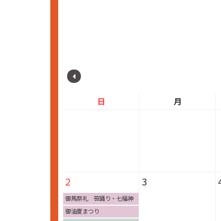
日
月
2
3
御馬祭礼 笹踊り・七福神
踊り
御油夏まつり