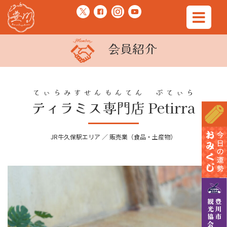
会員紹介
てぃらみすせんもんてん ぷてぃら
ティラミス専門店 Petirra
JR牛久保駅エリア ／ 販売業（食品・土産物）