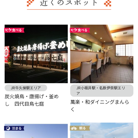
JR牛久保駅エリア
JR小坂井駅・名鉄伊奈駅エリ
ア
炭火焼鳥・唐揚げ・釜め
萬楽・和ダイニングまんら
し 四代目鳥七庭
く