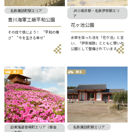
名鉄諏訪町駅エリア
JR小坂井駅・名鉄伊奈駅エリ
ア
豊川海軍工廠平和公園
花ヶ池公園
その目で感じよう！ ”平和の尊
水草を採った池を「花ケ池」と言
さ” ”今を生きる幸せ”
い、「伊奈城跡」とともに憩いの
公園として整備されています。
旧東海道宿場町エリア（御油
名鉄諏訪町駅エリア