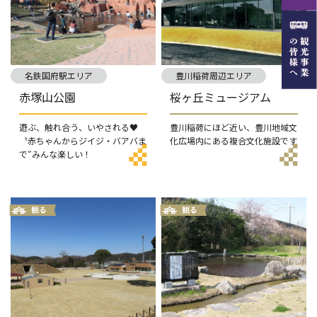
名鉄国府駅エリア
豊川稲荷周辺エリア
赤塚山公園
桜ヶ丘ミュージアム
遊ぶ、触れ合う、いやされる♥
豊川稲荷にほど近い、豊川地域文
〝赤ちゃんからジイジ・バアバま
化広場内にある複合文化施設です
で″みんな楽しい！