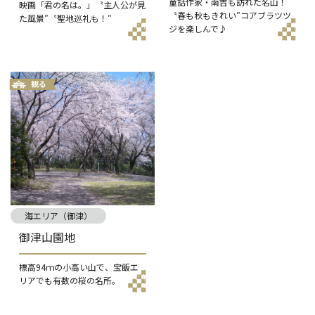
童話作家・南吉も訪れた名山！
映画「君の名は。」〝主人公が見
〝春も秋もきれい″コアブラツツ
た風景″〝聖地巡礼も！″
ジを楽しんで♪
海エリア（御津）
御津山園地
標高94ｍの小高い山で、宝飯エ
リアでも有数の桜の名所。