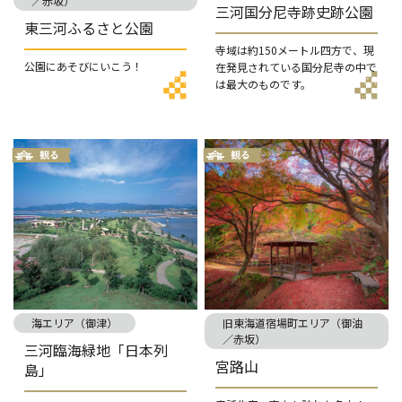
／赤坂）
三河国分尼寺跡史跡公園
東三河ふるさと公園
寺域は約150メートル四方で、現
公園にあそびにいこう！
在発見されている国分尼寺の中で
は最大のものです。
海エリア（御津）
旧東海道宿場町エリア（御油
／赤坂）
三河臨海緑地「日本列
宮路山
島」