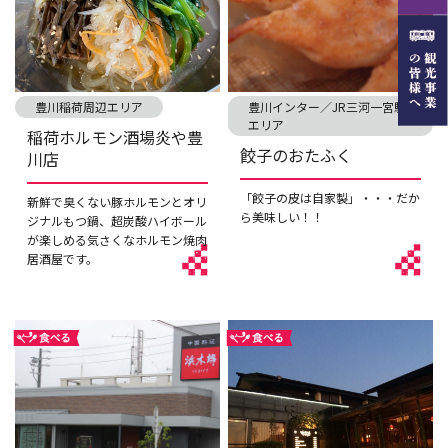
豊川稲荷周辺エリア
豊川インター／JR三河一宮駅
エリア
稲荷ホルモン酒場炎や豊
餃子のおたふく
川店
「餃子の皮は自家製」・・・だか
新鮮で臭くない豚ホルモンとオリ
ら美味しい！！
ジナルもつ鍋、超炭酸ハイボール
が楽しめる気さくなホルモン焼肉
居酒屋です。