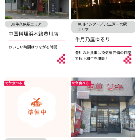
JR牛久保駅エリア
豊川インター／JR三河一宮駅
エリア
中国料理浜木綿豊川店
牛月乃屋ゆるり
おいしい時間はつながる時間
豊川のお食事は換気扇完備の個室
で極上和牛を堪能！