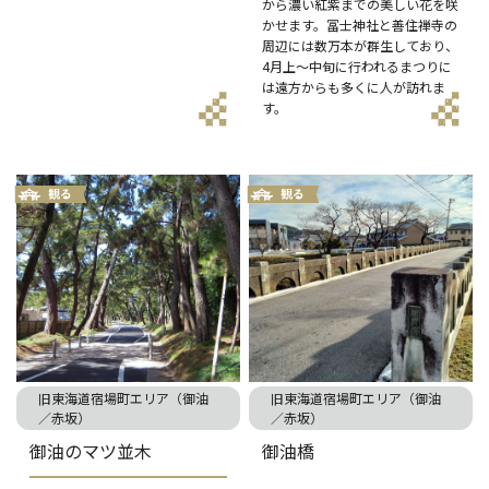
から濃い紅紫までの美しい花を咲
かせます。冨士神社と善住禅寺の
周辺には数万本が群生しており、
4月上～中旬に行われるまつりに
は遠方からも多くに人が訪れま
す。
旧東海道宿場町エリア（御油
旧東海道宿場町エリア（御油
／赤坂）
／赤坂）
御油のマツ並木
御油橋