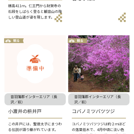
標高411ｍ。仁王門から財賀寺の
石段をしばらく登ると観音山の険
しい登山道が姿を現します。
音羽蒲郡インターエリア（長
音羽蒲郡インターエリア（長
沢／萩）
沢／萩）
小渡井の枡井戸
コバノミツバツツジ
この井戸には、聖徳太子にまつわ
コバノミツバツツジは約２ｍほど
る伝説が語り継がれています。
の落葉低木で、4月中頃に淡い色