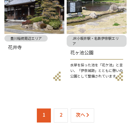
豊川稲荷周辺エリア
JR小坂井駅・名鉄伊奈駅エリ
ア
花井寺
花ヶ池公園
水草を採った池を「花ケ池」と言
い、「伊奈城跡」とともに憩いの
公園として整備されています。
1
2
次へ