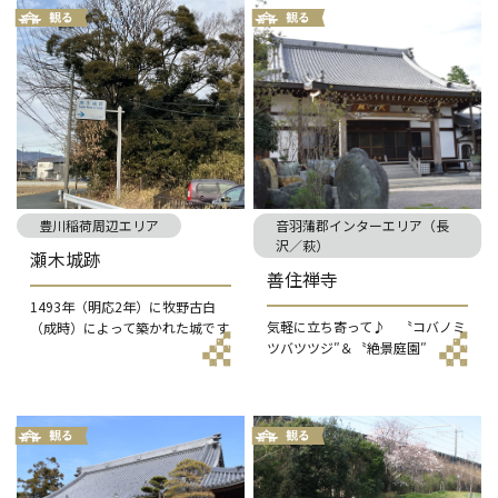
豊川稲荷周辺エリア
音羽蒲郡インターエリア（長
沢／萩）
瀬木城跡
善住禅寺
1493年（明応2年）に牧野古白
気軽に立ち寄って♪ 〝コバノミ
（成時）によって築かれた城です
ツバツツジ″＆〝絶景庭園″