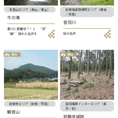
本宮山エリア（長山／東上）
旧東海道宿場町エリア（御油
／赤坂）
牛の滝
音羽川
豊川に避暑地？！♪ 〝涼″
桜の名所
〝静″ 隠れた名所❢
財賀寺エリア（財賀／平尾）
音羽蒲郡インターエリア（長
沢／萩）
観音山
岩略寺城跡