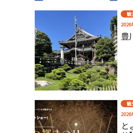
観
202
豊
観
202
と