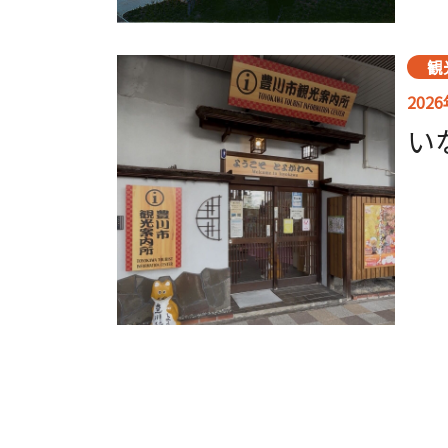
観
202
い