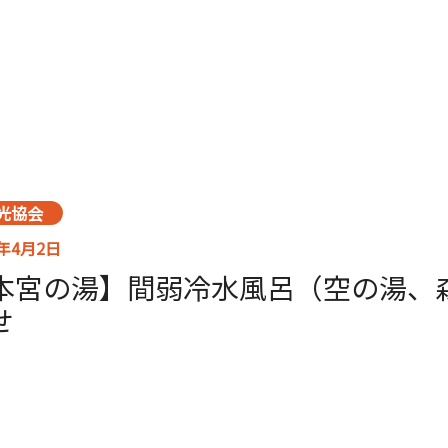
光協会
6年4月2日
本宮の湯】間弱冷水風呂（空の湯、
せ