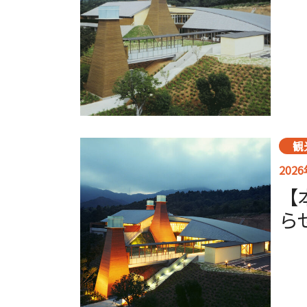
観
202
【
ら