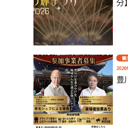
分
観
202
豊