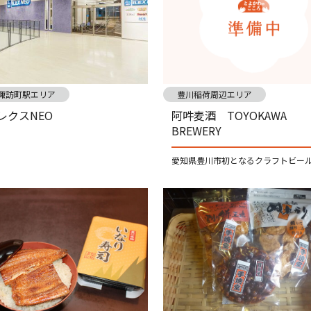
諏訪町駅エリア
豊川稲荷周辺エリア
レクスNEO
阿吽麦酒 TOYOKAWA
BREWERY