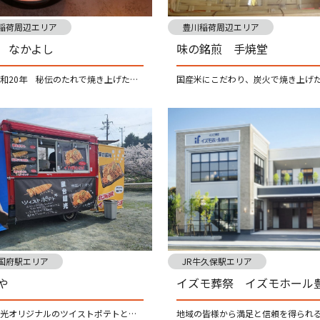
稲荷周辺エリア
豊川稲荷周辺エリア
 なかよし
味の銘煎 手焼堂
創業昭和20年 秘伝のたれで焼き上げた鰻と昔ながらのいなり寿司。豊川稲荷の参拝帰りにどうぞお寄りください。
国府駅エリア
JR牛久保駅エリア
や
イズモ葬祭 イズモホール
屋台超光オリジナルのツイストポテトとイカ焼きそば！！一度食べたらやみつき間違いなし！