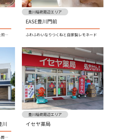
豊川稲荷周辺エリア
EASE豊川門前
国産米にこだわり、炭火で焼き上げた煎餅です。三河の八丁味噌を使った甘みそ八丁煎がおススメ！
ふわふわいなりつくねと自家製レモネード
豊川稲荷周辺エリア
豊川
イセヤ薬局
地域の皆様から満足と信頼を得られる葬儀社を目指し、スタッフ一同 心を込めてお手伝いさせて頂きます。