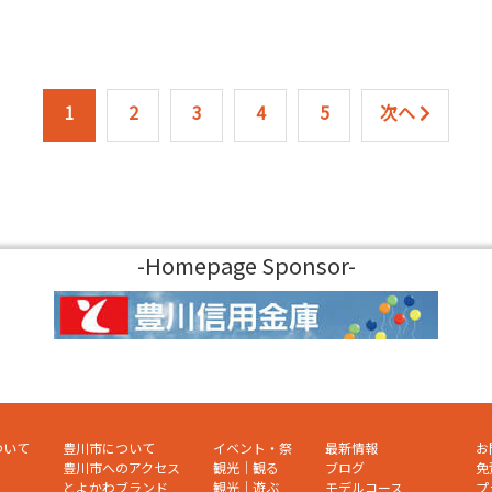
1
2
3
4
5
次へ
-Homepage Sponsor-
ついて
豊川市について
イベント・祭
最新情報
お
豊川市へのアクセス
観光｜観る
ブログ
免
とよかわブランド
観光｜遊ぶ
モデルコース
プ