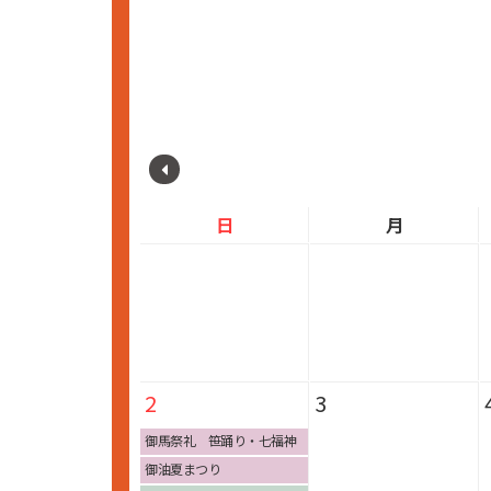
日
月
2
3
御馬祭礼 笹踊り・七福神
踊り
御油夏まつり