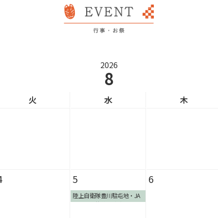
2026
8
火
水
木
4
5
6
陸上自衛隊豊川駐屯地・JA
ひまわり共催 納涼夏まつ
り