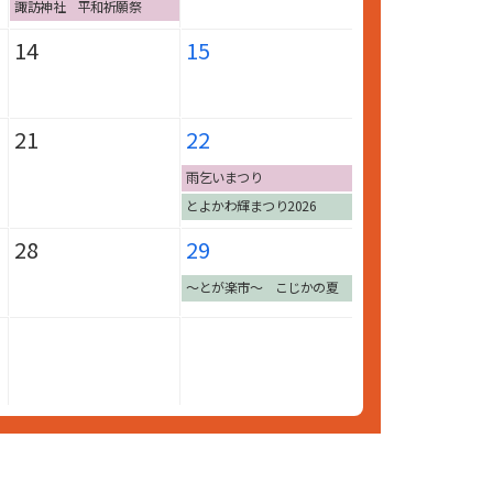
諏訪神社 平和祈願祭
14
15
21
22
雨乞いまつり
とよかわ輝まつり2026
28
29
～とが楽市～ こじかの夏
休み