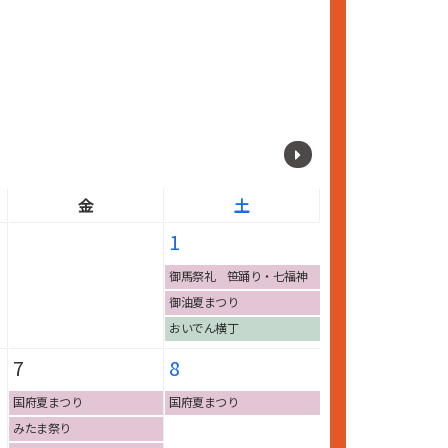
金
土
1
御馬祭礼 笹踊り・七福神
踊り
御油夏まつり
おいでん横丁
7
8
国府夏まつり
国府夏まつり
みたま祭り