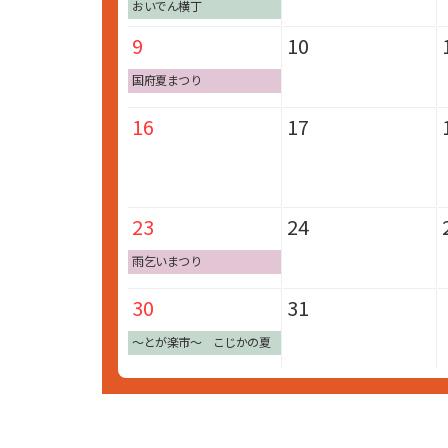
おいでん横丁
9
10
国府夏まつり
16
17
23
24
雨乞いまつり
30
31
～とが楽市～ こじかの夏
休み