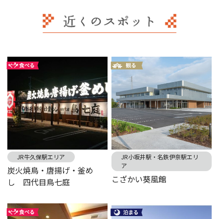
JR牛久保駅エリア
JR小坂井駅・名鉄伊奈駅エリ
ア
炭火焼鳥・唐揚げ・釜め
こざかい葵風館
し 四代目鳥七庭