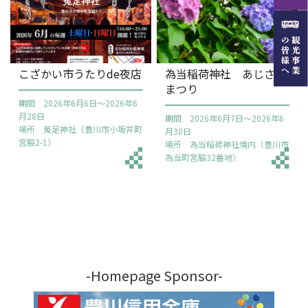
こざかい市うたりde夜店
為当稲荷神社 あじさい
まつり
期間 2026年6月6日～2026年6
月28日
期間 2026年6月7日～2026年6
場所 菟足神社（豊川市小坂井町
月30日
宮脇2-1）
場所 為当稲荷神社境内（豊川市
為当町宮脇32番地）
-Homepage Sponsor-