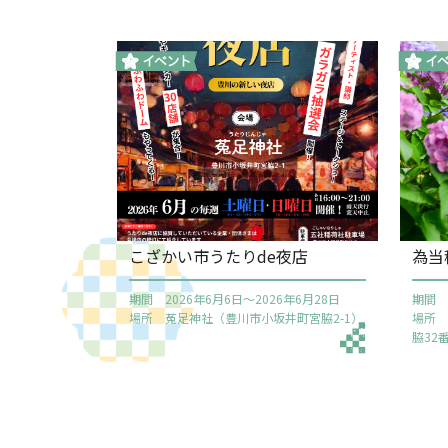
こざかい市うたりde夜店
為当
期間 2026年6月6日～2026年6月28日
期間 
場所 菟足神社（豊川市小坂井町宮脇2-1）
場所
脇32