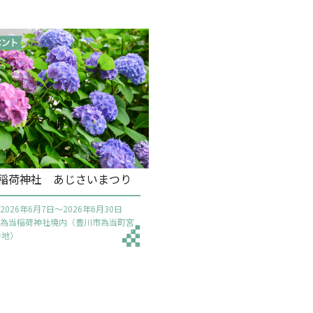
稲荷神社 あじさいまつり
2026年6月7日～2026年6月30日
 為当稲荷神社境内（豊川市為当町宮
番地）