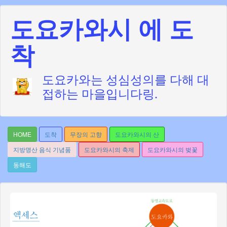
도요카와시 에 도
착
도요카와는 성심성의를 다해 대
접하는 마을입니다링.
HOME
도착
무장의 고향
도요카와시의 산
지방명산 음식 기념품
도요카와시의 축제
도요카와시의 벚꽃
동해도